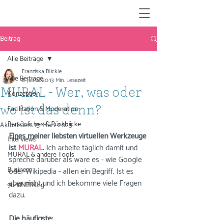
Beitrag
Alle Beiträge
Franziska Blickle
Alle Beiträge
8. Juli 2020
13 Min. Lesezeit
MURAL - Wer, was oder
Konzeption
Facilitation & Moderation
wo ist das denn?
Persönliches & Rückblicke
Aktualisiert:
15. März 2025
Eines meiner liebsten virtuellen Werkzeuge 
Interviews
ist 
MURAL
. 
Ich arbeite täglich damit und 
MURAL & andere Tools
spreche darüber als wäre es - wie Google 
Business
oder Wikipedia - allen ein Begriff. Ist es 
aber nicht und ich bekomme viele Fragen 
9undNEINzig
dazu. 
Die häufigste: 