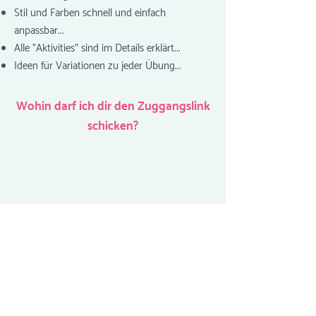
Stil und Farben schnell und einfach
anpassbar...
Alle "Aktivities" sind im Details erklärt...
Ideen für Variationen zu jeder Übung...
Wohin darf ich dir den Zuggangslink
schicken?
Mit deinem Download des Zugangslinks bekommst du auch
mein regelmäßiges Update, das ich ca. 1-3 mal pro Monat mit