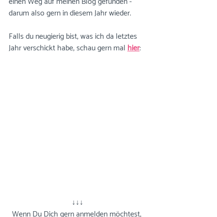
einen Weg auf meinen Blog gefunden - 
darum also gern in diesem Jahr wieder. 
Falls du neugierig bist, was ich da letztes 
Jahr verschickt habe, schau gern mal 
hier
: 
↓↓↓
Wenn Du Dich gern anmelden möchtest, 