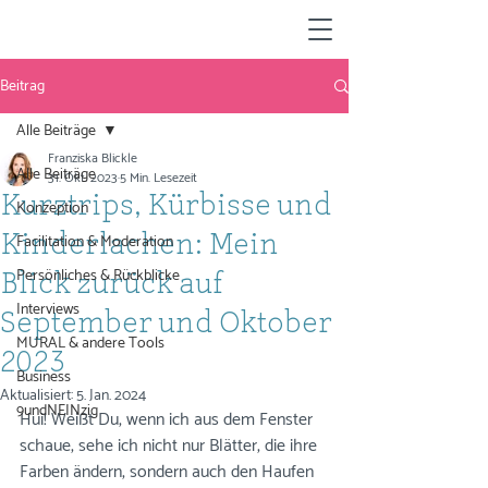
Beitrag
Alle Beiträge
Franziska Blickle
Alle Beiträge
31. Okt. 2023
5 Min. Lesezeit
Kurztrips, Kürbisse und
Konzeption
Facilitation & Moderation
Kinderlachen: Mein
Persönliches & Rückblicke
Blick zurück auf
Interviews
September und Oktober
MURAL & andere Tools
2023
Business
Aktualisiert:
5. Jan. 2024
9undNEINzig
Hui! Weißt Du, wenn ich aus dem Fenster 
schaue, sehe ich nicht nur Blätter, die ihre 
Farben ändern, sondern auch den Haufen 