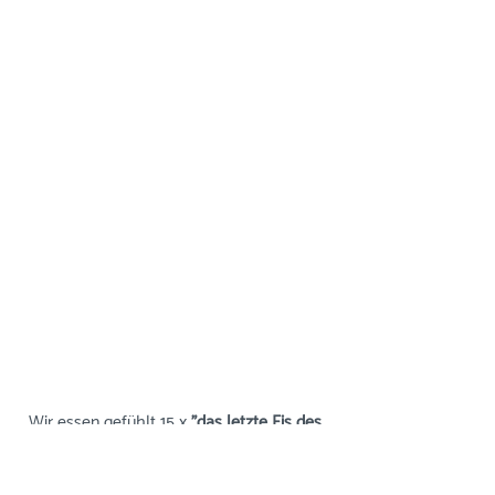
Wir essen gefühlt 15 x 
"das letzte Eis des 
Sommers"
 und ich wechsle langsam von 
sommerlichem Passionsfrucht-Kokos zu 