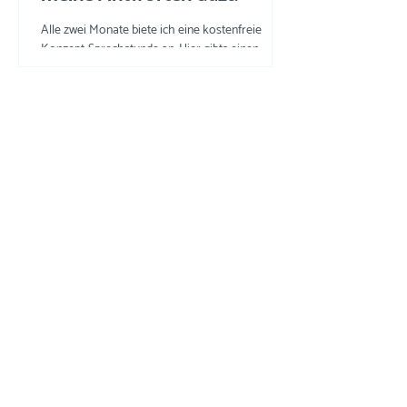
Alle zwei Monate biete ich eine kostenfreie
Konzept-Sprechstunde an. Hier gibts einen
Einblick in die Fragen und meine Tipps und
Tricks.