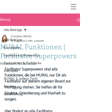
Beitrag
Alle Beiträge
Franziska Blickle
Alle Beiträge
5. Aug. 2021
2 Min. Lesezeit
MURAL Funktionen |
Konzeption
Facilitation & Moderation
Facilitator Superpowers
Persönliches & Rückblicke
Aktualisiert:
16. Dez. 2024
Facilitator Superpowers sind alle 
Interviews
Funktionen, die bei MURAL nur Dir als 
MURAL & andere Tools
Facilitator auf deinem eigenen Board zur 
Business
Verfügung stehen. Sie helfen dir für 
Struktur, Orientierung und Klarheit zu 
9undNEINzig
sorgen.
Hier findest du alle Facilitator 