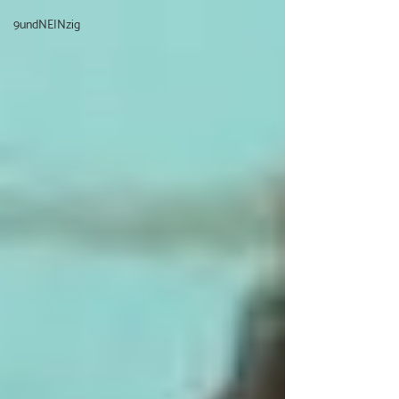
9undNEINzig