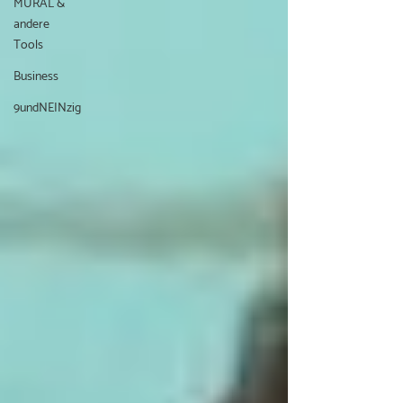
MURAL &
andere
Tools
Business
9undNEINzig