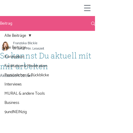
Beitrag
Alle Beiträge
Franziska Blickle
Alle Beiträge
21. Jan.
3 Min. Lesezeit
So kannst Du aktuell mit
Konzeption
Facilitation & Moderation
mir arbeiten
Persönliches & Rückblicke
Aktualisiert:
22. Jan.
Interviews
MURAL & andere Tools
Business
9undNEINzig