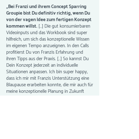
„Bei Franzi und ihrem Concept Sparring
Groupie bist Du definitiv richtig, wenn Du
von der vagen Idee zum fertigen Konzept
kommen willst.
[…] Die gut konsumierbaren
Videoinputs und das Workbook sind super
hilfreich, um sich das konzeptionelle Wissen
im eigenen Tempo anzueignen. In den Calls
profitierst Du von Franzis Erfahrung und
ihren Tipps aus der Praxis. […] So kannst Du
Dein Konzept jederzeit an individuelle
Situationen anpassen. Ich bin super happy,
dass ich mir mit Franzis Unterstützung eine
Blaupause erarbeiten konnte, die mir auch für
meine konzeptionelle Planung in Zukunft
sehr helfen wird. Absolute
Herzensempfehlung von mir.“
–
Birgit Nora Schäfer
, Wohlfühlherz