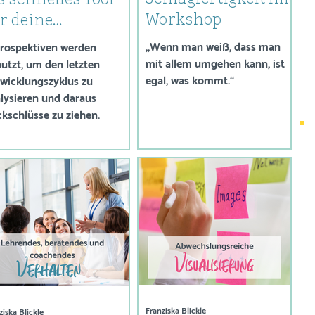
s schnelles Tool
Workshop
r deine
orkshop-
„Wenn man weiß, dass man
rospektiven werden
mit allem umgehen kann, ist
ptimierung
utzt, um den letzten
egal, was kommt.“
wicklungszyklus zu
lysieren und daraus
kschlüsse zu ziehen.
Franziska Blickle
ziska Blickle