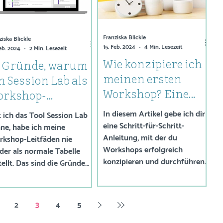
Franziska Blickle
ziska Blickle
15. Feb. 2024
4 Min. Lesezeit
Feb. 2024
2 Min. Lesezeit
Wie konzipiere ich
0 Gründe, warum
meinen ersten
h Session Lab als
Workshop? Eine
orkshop-
Anleitung in 10
anungs-Tool nie
In diesem Artikel gebe ich dir
t ich das Tool Session Lab
Schritten
eine Schritt-für-Schritt-
ieder missen
ne, habe ich meine
Anleitung, mit der du
kshop-Leitfäden nie
öchte
Workshops erfolgreich
der als normale Tabelle
konzipieren und durchführen
tellt. Das sind die Gründe
kannst.
ür.
2
3
4
5