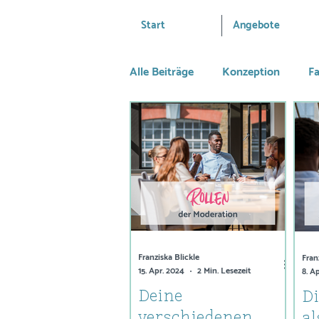
Start
Angebote
Alle Beiträge
Konzeption
Fa
Persönliches & Rückblicke
Business
9undNEINzig
Franziska Blickle
Fran
15. Apr. 2024
2 Min. Lesezeit
8. A
Deine
Di
verschiedenen