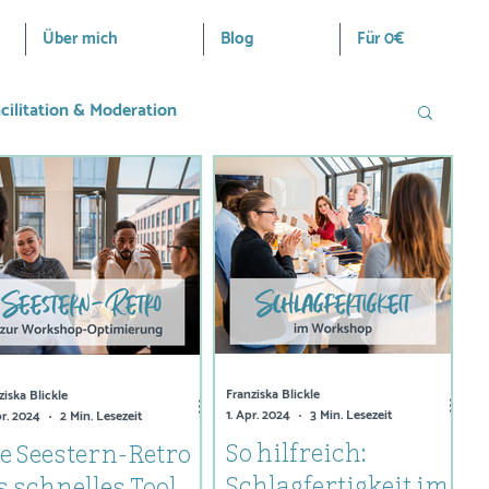
Über mich
Blog
Für 0€
cilitation & Moderation
Interviews
MURAL & andere Tools
Franziska Blickle
ziska Blickle
1. Apr. 2024
3 Min. Lesezeit
pr. 2024
2 Min. Lesezeit
So hilfreich:
e Seestern-Retro
Schlagfertigkeit im