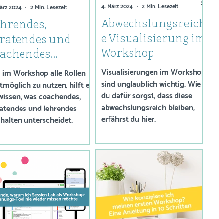
4. März 2024
2 Min. Lesezeit
März 2024
2 Min. Lesezeit
Abwechslungsreich
hrendes,
e Visualisierung im
eratendes und
Workshop
oachendes
rhalten in
Visualisierungen im Workshop
im Workshop alle Rollen
sind unglaublich wichtig. Wie
rainings und
tmöglich zu nutzen, hilft es
du dafür sorgst, dass diese
wissen, was coachendes,
orkshops
abwechslungsreich bleiben,
atendes und lehrendes
erfährst du hier.
halten unterscheidet.