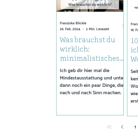
Franziska Blickle
Fran
26. Feb. 2024
2 Min. Lesezeit
16. 
Was brauchst du
1
wirklich:
ic
minimalistisches
W
Technik-Setup für
Pl
Ich geb dir hier mal die
Sei
virtuelle Formate
Mindestausstattung und unten
w
ken
dann noch ein paar Dinge, die
Wor
m
nach und nach Sinn machen.
wie
ers
daf
1