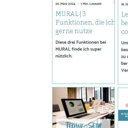
26. März 2024
1 Min. Lesezeit
18. 
MURAL | 3
Le
Funktionen, die ich
b
gerne nutze
c
Ve
Diese drei Funktionen bei
Um 
MURAL finde ich super
T
bes
nützlich.
zu 
W
ber
Ver