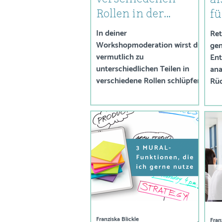
al
Rollen in der
fü
Workshop-
W
In deiner
Ret
Moderation
Workshopmoderation wirst du
O
gen
vermutlich zu
Ent
unterschiedlichen Teilen in
ana
verschiedene Rollen schlüpfen.
Rüc
Franziska Blickle
Fran