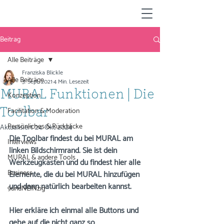
Beitrag
Alle Beiträge
Franziska Blickle
Alle Beiträge
3. Sept. 2021
4 Min. Lesezeit
MURAL Funktionen | Die
Konzeption
Facilitation & Moderation
Toolbar
Persönliches & Rückblicke
Aktualisiert:
24. Okt. 2024
Die Toolbar findest du bei MURAL am 
Interviews
linken Bildschirmrand. Sie ist dein 
MURAL & andere Tools
Werkzeugkasten und du findest hier alle 
Business
Elemente, die du bei MURAL hinzufügen 
und dann natürlich bearbeiten kannst. 
9undNEINzig
Hier erkläre ich einmal alle Buttons und 
gehe auf die nicht ganz so 