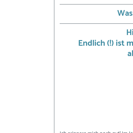
Was 
Hi
Endlich (!) ist
a