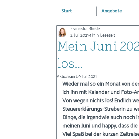
Start
Angebote
Franziska Blickle
2. Juli 2021
4 Min. Lesezeit
Mein Juni 202
los...
Aktualisiert:
9. Juli 2021
Wieder mal so ein Monat von dem i
ich ihn mit Kalender und Foto-A
Von wegen nichts los! Endlich 
Steuererklärungs-Streberin zu wer
Dinge, die irgendwie auch noch i
meinen Juni und happy, dass die 
Viel Spaß bei der kurzen Zeitreise