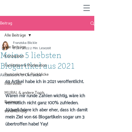
Beitrag
Alle Beiträge
Franziska Blickle
Alle Beiträge
6. Jan. 2022
2 Min. Lesezeit
Meine 5 liebsten
Konzeption
Facilitation & Moderation
Blogartikel aus 2021
Persönliches & Rückblicke
Aktualisiert:
17. Okt. 2024
69 Artikel habe ich in 2021 veröffentlicht. 
Interviews
MURAL & andere Tools
Wären mir runde Zahlen wichtig, wäre ich 
Business
vermutlich nicht ganz 100% zufrieden. 
Aktuell feiere ich aber eher, dass ich damit 
9undNEINzig
mein Ziel von 66 Blogartikeln sogar um 3 
übertroffen habe! Yay!