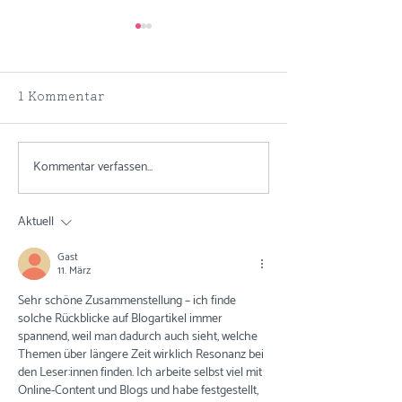
1 Kommentar
Kommentar verfassen...
Meine TOP 9
Meine Top 10 f
Inspirationsquellen für
Konzentration 
virtuelle Trainings
virtuellen For
Aktuell
Gast
11. März
Sehr schöne Zusammenstellung – ich finde 
solche Rückblicke auf Blogartikel immer 
spannend, weil man dadurch auch sieht, welche 
Themen über längere Zeit wirklich Resonanz bei 
den Leser:innen finden. Ich arbeite selbst viel mit 
Online-Content und Blogs und habe festgestellt, 