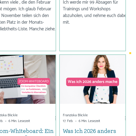
kenn viele , die den Februar
Ich werde mir 99 Absagen für
ht mögen. Ich glaub Februar
Trainings und Workshops
 November teilen sich den
abzuholen, und nehme euch dabei
zten Platz in der Monats-
mit.
liebtheits-Liste. Manche ziehen
 November vor, weil es da
igstens schon Plätzchen und
hwein gibt. Bei anderen liegt
 Februar eine Nasenspitze vorn,
l es schon wieder etwas heller
 und die Chance auf Krokusse
teht. Oder heißt es krokanten?
l! Ich mag den Februar. Ich hab
eburtstag. Ja, das ist
tbewerbs-Verzerrung, aber
ad
ziska Blickle
Franziska Blickle
eb.
6 Min. Lesezeit
17. Feb.
6 Min. Lesezeit
om-Whiteboard: Ein
Was ich 2026 anders