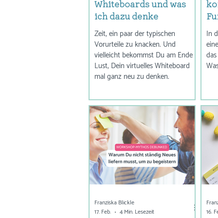
Whiteboards und was
ko
ich dazu denke
Fu
Al
Zeit, ein paar der typischen
In 
Vorurteile zu knacken. Und
ein
vielleicht bekommst Du am Ende
das was? Wan
Lust, Dein virtuelles Whiteboard
Was
mal ganz neu zu denken.
Franziska Blickle
Fran
17. Feb.
4 Min. Lesezeit
16. F