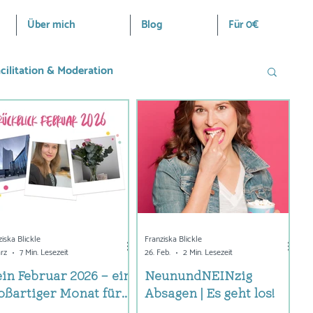
Über mich
Blog
Für 0€
cilitation & Moderation
Interviews
MURAL & andere Tools
ziska Blickle
Franziska Blickle
ärz
7 Min. Lesezeit
26. Feb.
2 Min. Lesezeit
in Februar 2026 – ein
NeunundNEINzig
oßartiger Monat für...
Absagen | Es geht los!