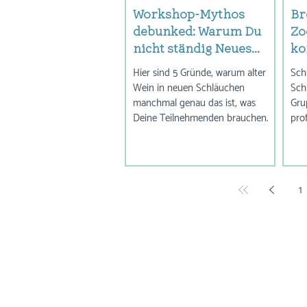
Workshop-Mythos
Br
debunked: Warum Du
Zo
nicht ständig Neues
ko
liefern musst, um zu
Sc
Hier sind 5 Gründe, warum alter
Schr
begeistern
Wein in neuen Schläuchen
Sch
manchmal genau das ist, was
Gru
Deine Teilnehmenden brauchen.
prof
1
Ich mach aus Wissen ein Erlebn