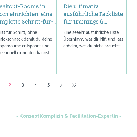
eakout-Rooms in
Die ultimativ
om einrichten: eine
ausführliche Packliste
mplette Schritt-für-
für Trainings &
hritt-Anleitung
Workshops in Präsenz
itt für Schritt, ohne
Eine seeehr ausführliche Liste.
nickschnack damit du deine
Übernimm, was dir hilft und lass
ppenräume entspannt und
daheim, was du nicht brauchst.
essionell einrichten kannst.
2
3
4
5
FRANZISKA BLICKLE
- KonzeptKomplizin & Facilitation-Expertin -
is – interaktiv, professionell und garantiert ohne Gähn-Faktor.
In Leipzig 
Datenschutz
|
Impressum
|
Kontakt
|
Blog