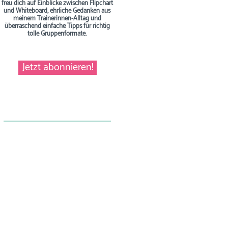
freu dich auf Einblicke zwischen Flipchart
und Whiteboard, ehrliche Gedanken aus
meinem Trainerinnen-Alltag und
überraschend einfache Tipps
für richtig
tolle Gruppenformate.
Jetzt abonnieren!
zu Hause, online überall dabei.