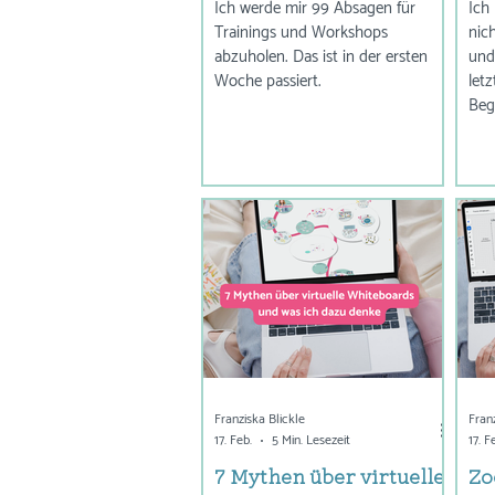
Ich werde mir 99 Absagen für
Ich 
Trainings und Workshops
nic
abzuholen. Das ist in der ersten
und
Woche passiert.
let
Beg
den
wen
Glü
der
wei
ist
bes
Ega
da G
Wet
ger
Franziska Blickle
Fran
17. Feb.
5 Min. Lesezeit
17. F
7 Mythen über virtuelle
Zo