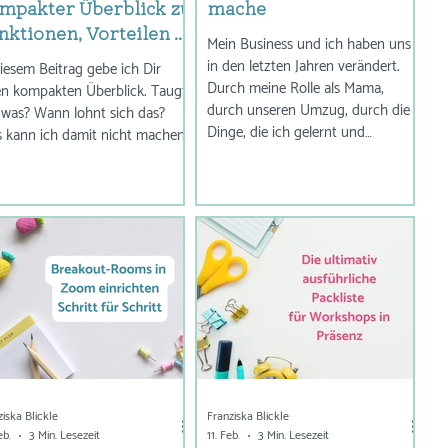
mpakter Überblick zu
mache
nktionen, Vorteilen &
Mein Business und ich haben uns
ternativen
in den letzten Jahren verändert.
diesem Beitrag gebe ich Dir
Durch meine Rolle als Mama,
en kompakten Überblick. Taugt
durch unseren Umzug, durch die
n lohnt sich das?
Dinge, die ich gelernt und
 kann ich damit nicht machen?
ausprobiert habe. Es gibt darum
ein paar Dinge, die ich 2026 anders
mache.
ziska Blickle
Franziska Blickle
eb.
3 Min. Lesezeit
11. Feb.
3 Min. Lesezeit