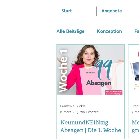
Start
Angebote
Alle Beiträge
Konzeption
Fa
Persönliches & Rückblicke
Business
9undNEINzig
Franziska Blickle
Fran
8. März
3 Min. Lesezeit
7. M
NeunundNEINzig
Me
Absagen | Die 1. Woche
gr