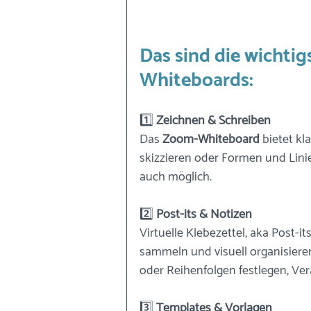
Das sind die wichti
Whiteboards:
1️⃣
 Zeichnen & Schreiben
Das 
Zoom-Whiteboard
 bietet k
skizzieren oder Formen und Linie
auch möglich.
2️⃣
 Post-its & Notizen
Virtuelle Klebezettel, aka Post-
sammeln und visuell organisieren.
oder Reihenfolgen festlegen, Ver
3️⃣
 Templates & Vorlagen