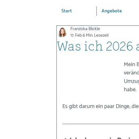
Start
Angebote
Franziska Blickle
17. Feb.
6 Min. Lesezeit
Was ich 2026
Mein B
veränd
Umzug,
habe. 
Es gibt darum ein paar Dinge, di