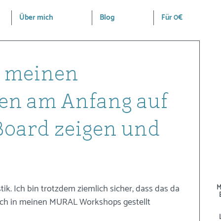
Über mich
Blog
Für 0€
h meinen
en am Anfang auf
oard zeigen und
tik. Ich bin trotzdem ziemlich sicher, dass das da 
M
e ich in meinen MURAL Workshops gestellt 