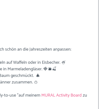
ch schön an die Jahreszeiten anpassen: 
ln auf Waffeln oder in Eisbecher. 🍧
hte in Marmeladengläser. 🍓🫐🍒
r Baum geschmückt.  🎄
männer zusammen. ⛄️
ady-to-use "auf meinem 
MURAL Activity Board
 zu 