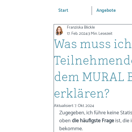
Start
Angebote
Franziska Blickle
17. Feb. 2024
3 Min. Lesezeit
Was muss ic
Teilnehmend
dem MURAL B
erklären?
Aktualisiert:
7. Okt. 2024
Zugegeben, ich führe keine Statis
oben 
die häufigste Frage
 ist, di
bekomme. 