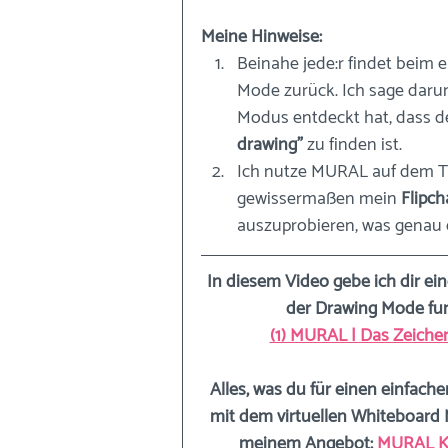
Meine Hinweise:
Beinahe jede:r findet beim 
Mode zurück. Ich sage daru
Modus entdeckt hat, dass de
drawing"
 zu finden ist. 
Ich nutze MURAL auf dem Tabl
gewissermaßen mein 
Flipch
auszuprobieren, was genau 
In diesem Video gebe ich dir ei
der Drawing Mode fun
(1) MURAL | Das Zeich
Alles, was du für einen einfachen
mit dem virtuellen Whiteboard M
meinem Angebot:
MURAL Kom