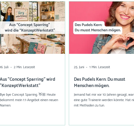
16. Juli
2 Min. Lesezeit
25. Juni
1 Min. Lesezeit
Aus "Concept Sparring" wird
Des Pudels Kern: Du musst
"KonzeptWerkstatt"
Menschen mögen.
Bye bye Concept Sparring. 👋🏼 Heute
Jemand hat mir vor 10 Jahren gesagt, wa
bekommt mein 1:1-Angebot einen neuen
eine gute Trainerin werden könnte. Hat n
Namen.
mit Methoden zu tun.