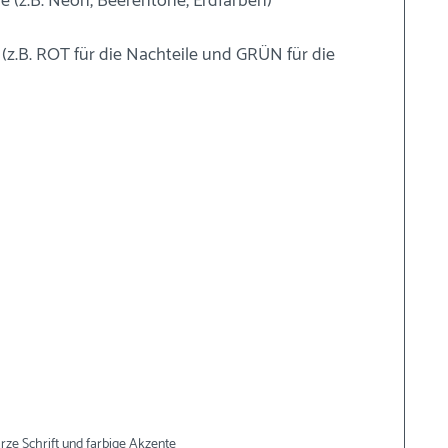
ie (z.B. Neon, Beerentöne, Erdfarben)
 (z.B. ROT für die Nachteile und GRÜN für die 
ze Schrift und farbige Akzente