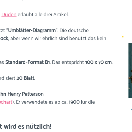
 
Duden
 erlaubt alle drei Artikel. 
zt “
Umblätter-Diagramm
”. Die deutsche 
lock
, aber wenn wir ehrlich sind benutzt das kein 
as 
Standard-Format B1
. Das entspricht 
100 x 70 cm
.
disiert 
20 Blatt.
ohn Henry Patterson 
pchart
). Er verwendete es ab ca.
 1900
 für die 
t wird es nützlich! 