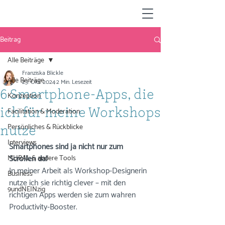
Beitrag
Alle Beiträge
Franziska Blickle
Alle Beiträge
23. Okt. 2024
2 Min. Lesezeit
6 Smartphone-Apps, die
Konzeption
Facilitation & Moderation
ich für meine Workshops
Persönliches & Rückblicke
nutze
Interviews
Smartphones sind ja nicht nur zum 
Scrollen da! 
MURAL & andere Tools
In meiner Arbeit als Workshop-Designerin 
Business
nutze ich sie richtig clever – mit den 
9undNEINzig
richtigen Apps werden sie zum wahren 
Productivity-Booster. 