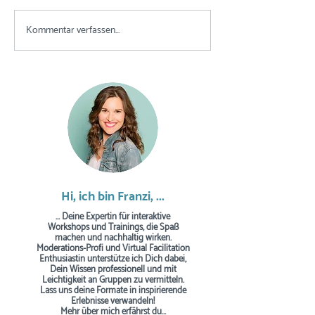
Kommentar verfassen...
Meine TOP 10 | Welche
Welche Progr
Kurzvideos ich
Online-Tools nu
regelmäßig im Training
für meine virt
nutze und warum
Trainings?
Hi, ich bin Franzi, ...
... Deine Expertin für interaktive
Workshops und Trainings, die Spaß
machen und nachhaltig wirken.
Moderations-Profi und Virtual Facilitation
Enthusiastin unterstütze ich Dich dabei,
Dein Wissen professionell und mit
Leichtigkeit an Gruppen zu vermitteln.
Lass uns deine Formate in inspirierende
Erlebnisse verwandeln!
Mehr über mich erfährst du...