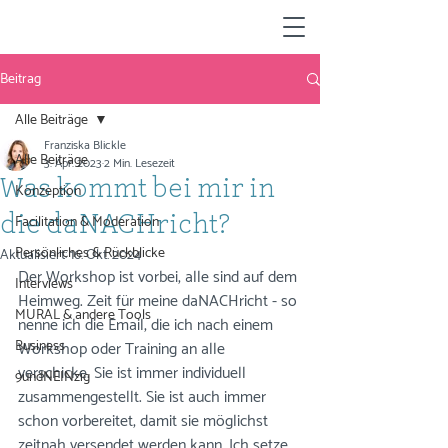
Beitrag
Alle Beiträge
Franziska Blickle
Alle Beiträge
3. Apr. 2023
2 Min. Lesezeit
Was kommt bei mir in
Konzeption
Facilitation & Moderation
die daNACHricht?
Persönliches & Rückblicke
Aktualisiert:
16. Okt. 2024
Der Workshop ist vorbei, alle sind auf dem 
Interviews
Heimweg. Zeit für meine daNACHricht - so 
MURAL & andere Tools
nenne ich die Email, die ich nach einem 
Business
Workshop oder Training an alle 
verschicke. Sie ist immer individuell 
9undNEINzig
zusammengestellt. Sie ist auch immer 
schon vorbereitet, damit sie möglichst 
zeitnah versendet werden kann. Ich setze 