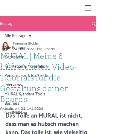
Beitrag
Alle Beiträge
Franziska Blickle
Alle Beiträge
24. März 2022
2 Min. Lesezeit
MURAL | Meine 6
Konzeption
Facilitation & Moderation
hilfreichsten Video-
Persönliches & Rückblicke
Tutorials für die
Interviews
Gestaltung deiner
MURAL & andere Tools
Boards
Business
Aktualisiert:
24. Okt. 2024
9undNEINzig
Das Tolle an MURAL ist nicht, 
dass man es hübsch machen 
kann. Das tolle ist, wie vielseitig 