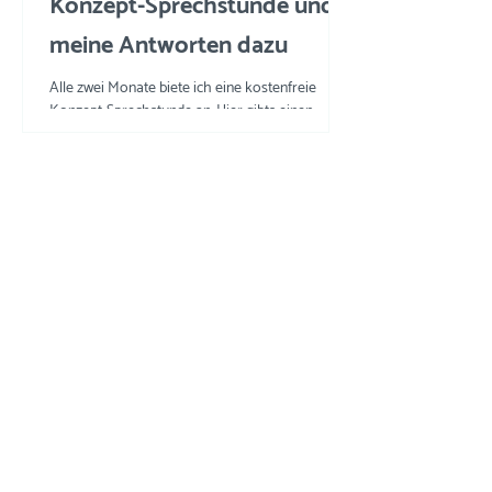
Konzept-Sprechstunde und
meine Antworten dazu
Alle zwei Monate biete ich eine kostenfreie
Konzept-Sprechstunde an. Hier gibts einen
Einblick in die Fragen und meine Tipps und
Tricks.