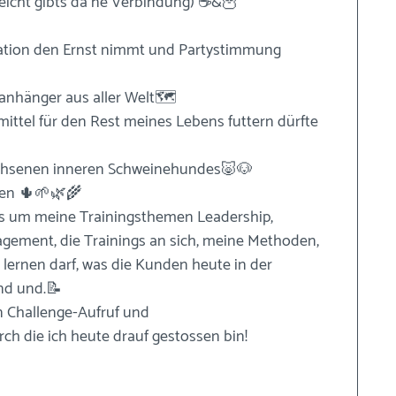
eicht gibts da ne Verbindung) ☕️&🦉
tuation den Ernst nimmt und Partystimmung 
anhänger aus aller Welt🗺
ttel für den Rest meines Lebens futtern dürfte 
achsenen inneren Schweinehundes🐷🐶
en 🌵🌱🌿🌾
s um meine Trainingsthemen Leadership, 
ment, die Trainings an sich, meine Methoden, 
 lernen darf, was die Kunden heute in der 
nd und.📝
 Challenge-Aufruf und 
h die ich heute drauf gestossen bin!