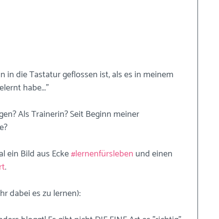
 in die Tastatur geflossen ist, als es in meinem 
lernt habe..."
en? Als Trainerin? Seit Beginn meiner 
e?
l ein Bild aus Ecke 
#lernenfürsleben
 und einen 
rt
.
hr dabei es zu lernen):