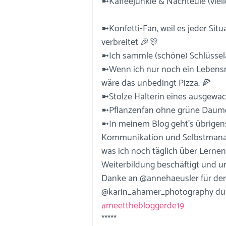
➼Kaffeejunkie & Nachteule (viell
➼Konfetti-Fan, weil es jeder Si
verbreitet 🎉🎊
➼Ich sammle (schöne) Schlüssel
➼Wenn ich nur noch ein Lebensmi
wäre das unbedingt Pizza. 🍕
➼Stolze Halterin eines ausgew
➼Pflanzenfan ohne grüne Daum
➼In meinem Blog geht's übrigen
Kommunikation und Selbstmanage
was ich noch täglich über Lernen
Weiterbildung beschäftigt und u
Danke an @annehaeusler für den
@karin_ahamer_photography durc
#meetthebloggerde19
*****