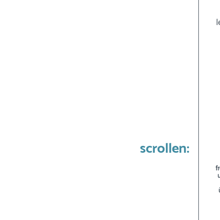
l
scrollen:
f