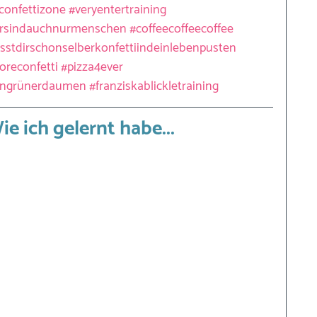
confettizone
#veryentertraining
ersindauchnurmenschen
#coffeecoffeecoffee
stdirschonselberkonfettiindeinlebenpusten
reconfetti
#pizza4ever
ingrünerdaumen
#franziskablickletraining
ie ich gelernt habe...