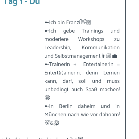
Tag 1 - Du
➼Ich bin Franzi👋🏼
➼Ich gebe Trainings und 
moderiere Workshops zu 
Leadership, Kommunikation 
und Selbstmanagement👩🏼‍💼
➼Trainerin +  Entertainerin = 
Entert(r)ainerin, denn Lernen 
kann, darf, soll und muss 
unbedingt auch Spaß machen! 
🤪
➼In Berlin daheim und in 
München nach wie vor dahoam! 
🐻&🦁