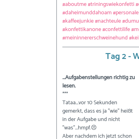
#aboutme
#triningswiekonfetti
#
#daheimunddahoam
#personal
#kaffeejunkie
#nachteule
#dumus
#konfettikanone
#confettilife
#mo
#meininnererschweinehund
#ke
Tag 2 - W
...Aufgabenstellungen richtig zu 
lesen.
***
Tataa...vor 10 Sekunden 
gemerkt, dass es ja "wie" heißt 
in der Aufgabe und nicht 
"was"...hmpf.😣
Aber nachdem ich jetzt schon 