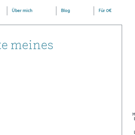
Über mich
Blog
Für 0€
te meines
M