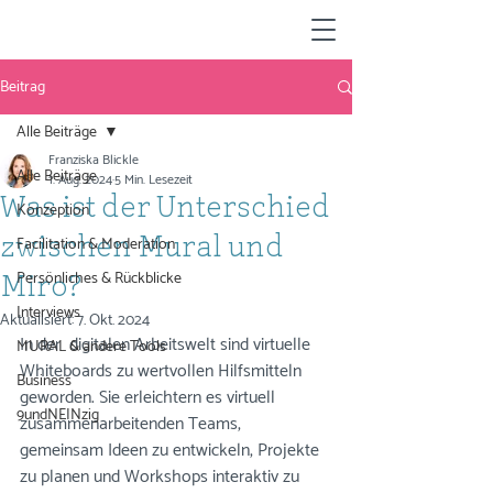
Beitrag
Alle Beiträge
Franziska Blickle
Alle Beiträge
1. Aug. 2024
5 Min. Lesezeit
Was ist der Unterschied
Konzeption
Facilitation & Moderation
zwischen Mural und
Persönliches & Rückblicke
Miro?
Interviews
Aktualisiert:
7. Okt. 2024
In der  digitalen Arbeitswelt sind virtuelle 
MURAL & andere Tools
Whiteboards zu wertvollen Hilfsmitteln 
Business
geworden. Sie erleichtern es virtuell 
9undNEINzig
zusammenarbeitenden Teams, 
gemeinsam Ideen zu entwickeln, Projekte 
zu planen und Workshops interaktiv zu 