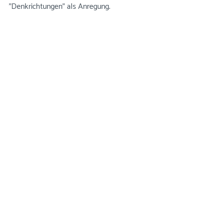
"Denkrichtungen" als Anregung.
Die neun "Denkrichtungen als Anregung in der 
Mitte.
Interaktion
Tonalität/Stimmung