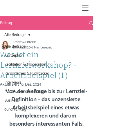
Beitrag
Alle Beiträge
Franziska Blickle
Alle Beiträge
10. Juni 2020
6 Min. Lesezeit
Was ist ein
Konzeption
Facilitation & Moderation
Lernzielworkshop? -
Persönliches & Rückblicke
Arbeitsbeispiel (1)
Interviews
Aktualisiert:
16. Dez. 2024
Von der Anfrage bis zur Lernziel-
MURAL & andere Tools
Definition - das unzensierte 
Business
Arbeitsbeispiel eines etwas 
9undNEINzig
komplexeren und darum 
besonders interessanten Falls.