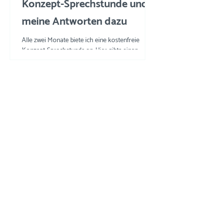
Konzept-Sprechstunde und
meine Antworten dazu
Alle zwei Monate biete ich eine kostenfreie
Konzept-Sprechstunde an. Hier gibts einen
Einblick in die Fragen und meine Tipps und
Tricks.