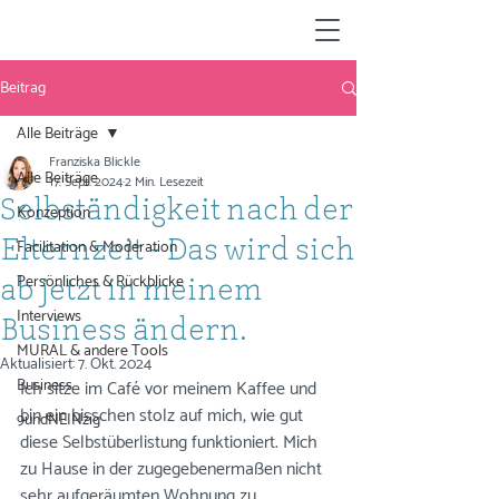
Beitrag
Alle Beiträge
Franziska Blickle
Alle Beiträge
17. Sept. 2024
2 Min. Lesezeit
Selbständigkeit nach der
Konzeption
Facilitation & Moderation
Elternzeit - Das wird sich
Persönliches & Rückblicke
ab jetzt in meinem
Interviews
Business ändern.
MURAL & andere Tools
Aktualisiert:
7. Okt. 2024
Business
Ich sitze im Café vor meinem Kaffee und 
bin ein bisschen stolz auf mich, wie gut 
9undNEINzig
diese Selbstüberlistung funktioniert. Mich 
zu Hause in der zugegebenermaßen nicht 
sehr aufgeräumten Wohnung zu 