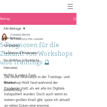
Beitrag
Alle Beiträge
Franziska Blickle
Alle Beiträge
18. Feb. 2025
6 Min. Lesezeit
5 Prognosen für die
Konzeption
Facilitation & Moderation
Zukunft von Workshops
Persönliches & Rückblicke
und Trainings 🔮
Interviews
MURAL & andere Tools
Die letzte Revolution in der Trainings- und 
Workshop-Welt fand während der 
Business
Pandemie statt, als wir alle ins Digitale 
9undNEINzig
katapultiert wurden. Doch auch wenn es 
keinen großen Knall gibt, spüre ich aktuell 
an vielen Ecken eine enorme 