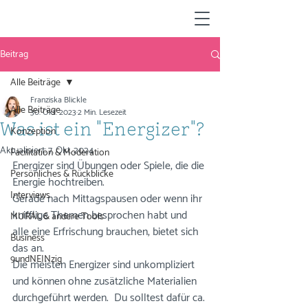
Beitrag
Alle Beiträge
Franziska Blickle
Alle Beiträge
30. Okt. 2023
2 Min. Lesezeit
Was ist ein "Energizer"?
Konzeption
Aktualisiert:
7. Okt. 2024
Facilitation & Moderation
Energizer sind Übungen oder Spiele, die die 
Persönliches & Rückblicke
Energie hochtreiben. 
Interviews
Gerade nach Mittagspausen oder wenn ihr 
knifflige Themen besprochen habt und 
MURAL & andere Tools
alle eine Erfrischung brauchen, bietet sich 
Business
das an. 
9undNEINzig
Die meisten Energizer sind unkompliziert 
und können ohne zusätzliche Materialien 
durchgeführt werden.  Du solltest dafür ca. 