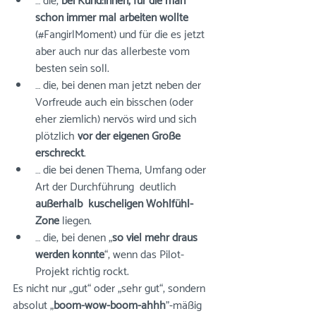
… die, 
bei Kund:innen, für die man 
schon immer mal arbeiten wollte
(#FangirlMoment) und für die es jetzt 
aber auch nur das allerbeste vom 
besten sein soll. 
… die, bei denen man jetzt neben der 
Vorfreude auch ein bisschen (oder 
eher ziemlich) nervös wird und sich 
plötzlich 
vor der eigenen Größe 
erschreckt
. 
… die bei denen Thema, Umfang oder 
Art der Durchführung  deutlich 
außerhalb  kuscheligen Wohlfühl-
Zone
 liegen.⠀⠀
… die, bei denen „
so viel mehr draus 
werden könnte
“, wenn das Pilot-
Projekt richtig rockt.
Es nicht nur „gut“ oder „sehr gut“, sondern 
absolut „
boom-wow-boom-ahhh
"-mäßig 