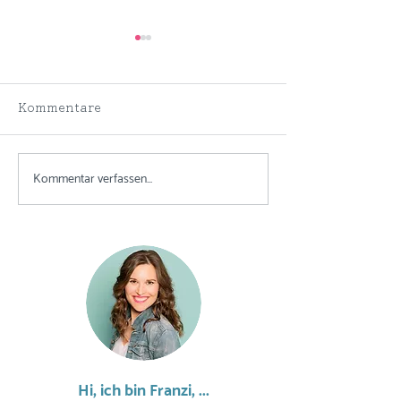
Kommentare
Kommentar verfassen...
Was sich 2022 in
Was ist "Virtual
meinem Business
Facilitation"?
ändern wird
Hi, ich bin Franzi, ...