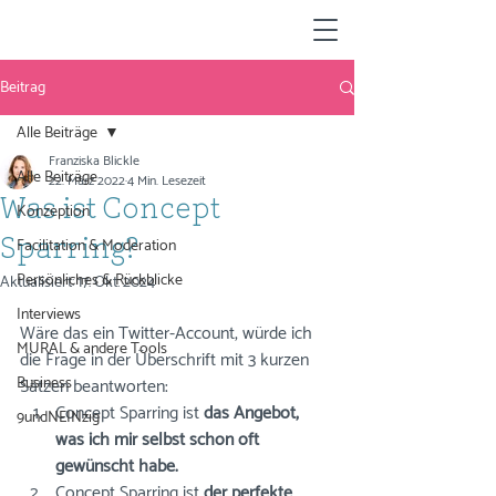
Beitrag
Alle Beiträge
Franziska Blickle
Alle Beiträge
22. März 2022
4 Min. Lesezeit
Was ist Concept
Konzeption
Facilitation & Moderation
Sparring?
Persönliches & Rückblicke
Aktualisiert:
17. Okt. 2024
Interviews
Wäre das ein Twitter-Account, würde ich 
MURAL & andere Tools
die Frage in der Überschrift mit 3 kurzen 
Business
Sätzen beantworten: ⠀⠀
Concept Sparring ist 
das Angebot, 
9undNEINzig
was ich mir selbst schon oft 
gewünscht habe. 
Concept Sparring ist 
der perfekte 