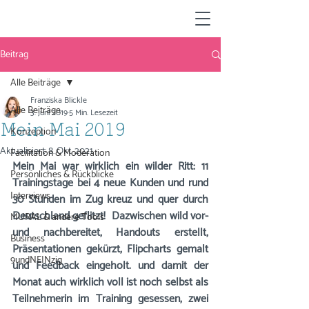
Beitrag
Alle Beiträge
Franziska Blickle
Alle Beiträge
3. Juni 2019
5 Min. Lesezeit
Mein Mai 2019
Konzeption
Aktualisiert:
8. Okt. 2021
Facilitation & Moderation
Mein Mai war wirklich ein wilder Ritt: 11 
Persönliches & Rückblicke
Trainingstage bei 4 neue Kunden und rund 
Interviews
30 Stunden im Zug kreuz und quer durch 
Deutschland geflitzt!  Dazwischen wild vor- 
MURAL & andere Tools
und nachbereitet, Handouts erstellt, 
Business
Präsentationen gekürzt, Flipcharts gemalt 
9undNEINzig
und Feedback eingeholt. und damit der 
Monat auch wirklich voll ist noch selbst als 
Teilnehmerin im Training gesessen, zwei 