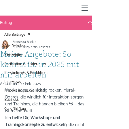
Beitrag
Alle Beiträge
Franziska Blickle
Alle Beiträge
6. Feb. 2025
7 Min. Lesezeit
Meine Angebote: So
Konzeption
Facilitation & Moderation
kannst Du in 2025 mit
Persönliches & Rückblicke
mir arbeiten
Interviews
Aktualisiert:
10. Feb. 2025
Workshops, die richtig rocken, Mural-
MURAL & andere Tools
Boards, die wirklich für Interaktion sorgen, 
Business
und Trainings, die hängen bleiben 🎯 – das 
9undNEINzig
ist meine Welt. 
Ich helfe Dir, Workshop- und 
Trainingskonzepte zu entwickeln
, die nicht 