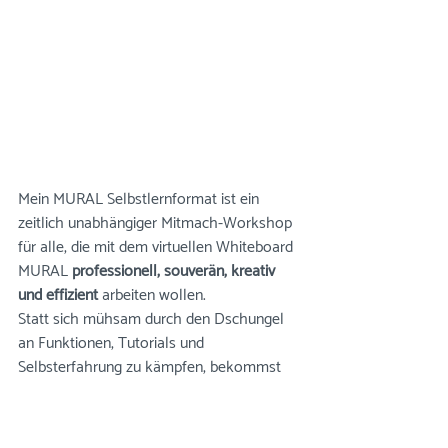
Mein MURAL Selbstlernformat ist ein 
zeitlich unabhängiger Mitmach-Workshop 
für alle, die mit dem virtuellen Whiteboard 
MURAL 
professionell, souverän, kreativ 
und effizient
 arbeiten wollen. 
Statt sich mühsam durch den Dschungel 
an Funktionen, Tutorials und 
Selbsterfahrung zu kämpfen, bekommst 
Du einen 
klaren, durchdachten Pfad
, der 
Dir Zeit spart und Fehler vermeidet. 
Perfekt für 
Expert:innen, Coaches, 