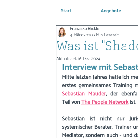
Start
Angebote
Franziska Blickle
4. März 2020
7 Min. Lesezeit
Was ist "Sha
Aktualisiert:
16. Dez. 2024
Interview mit Sebas
Mitte letzten Jahres hatte ich mei
Sebastian Mauder
, der ebenfall
Teil von 
The People Network
 ist. 
Sebastian ist nicht nur Jurist
systemischer Berater, Trainer un
Mediator, sondern auch - und da