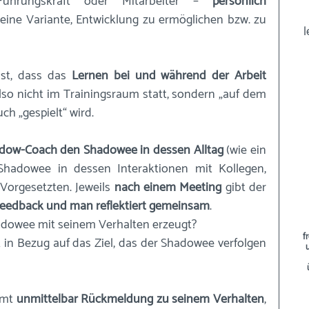
Führungskraft oder Mitarbeiter – 
persönlich 
 eine Variante, Entwicklung zu ermöglichen bzw. zu 
l
st, dass das 
Lernen bei und während der Arbeit
also nicht im Trainingsraum statt, sondern „auf dem 
ch „gespielt“ wird.
adow-Coach den Shadowee in dessen Alltag
 (wie ein 
Shadowee in dessen Interaktionen mit Kollegen, 
Vorgesetzten. Jeweils 
nach einem Meeting
 gibt der 
eedback und man reflektiert gemeinsam
. 
dowee mit seinem Verhalten erzeugt? 
f
in Bezug auf das Ziel, das der Shadowee verfolgen 
mt 
unmittelbar Rückmeldung zu seinem Verhalten
, 