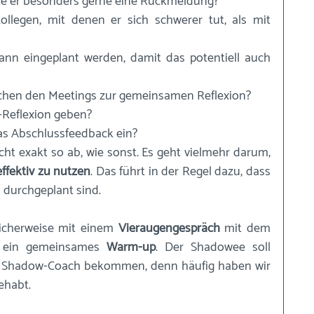
e er besonders gerne eine Rückmeldung? 
ollegen, mit denen er sich schwerer tut, als mit 
nn eingeplant werden, damit das potentiell auch 
ischen den Meetings zur gemeinsamen Reflexion? 
-Reflexion geben? 
das Abschlussfeedback ein? 
Die Tage laufen üblicherweise nicht exakt so ab, wie sonst. Es geht vielmehr darum, 
ffektiv zu nutzen
. Das führt in der Regel dazu, dass 
 durchgeplant sind.
icherweise mit einem 
Vieraugengespräch
 mit dem 
 ein gemeinsames 
Warm-up
. Der Shadowee soll 
ls Shadow-Coach bekommen, denn häufig haben wir 
ehabt. 