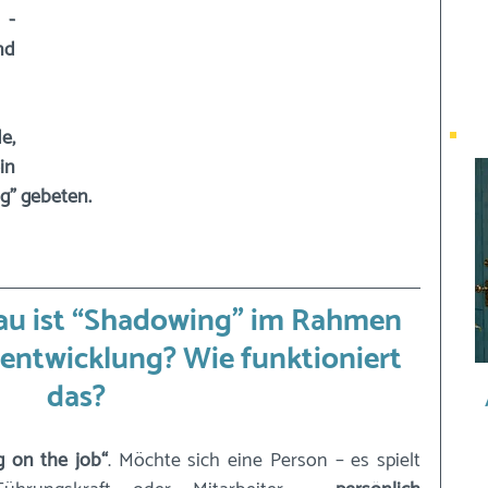
  
d 
, 
n 
" gebeten. 
au ist “Shadowing” im Rahmen 
entwicklung? Wie funktioniert 
das?
g on the job“
. Möchte sich eine Person – es spielt 