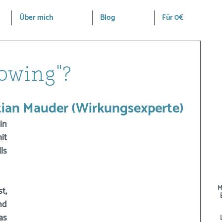
Über mich
Blog
Für 0€
dowing"?
tian Mauder (Wirkungsexperte)
n 
erstes gemeinsames Training mit 
s 
M
, 
d 
s 