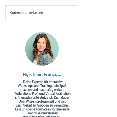
Kommentar verfassen...
Breakout-Rooms in
Die ultimativ
Zoom einrichten: eine
ausführliche Pa
komplette Schritt-für-
für Trainings &
Schritt-Anleitung
Workshops in 
Hi, ich bin Franzi, ...
... Deine Expertin für interaktive
Workshops und Trainings, die Spaß
machen und nachhaltig wirken.
Moderations-Profi und Virtual Facilitation
Enthusiastin unterstütze ich Dich dabei,
Dein Wissen professionell und mit
Leichtigkeit an Gruppen zu vermitteln.
Lass uns deine Formate in inspirierende
Erlebnisse verwandeln!