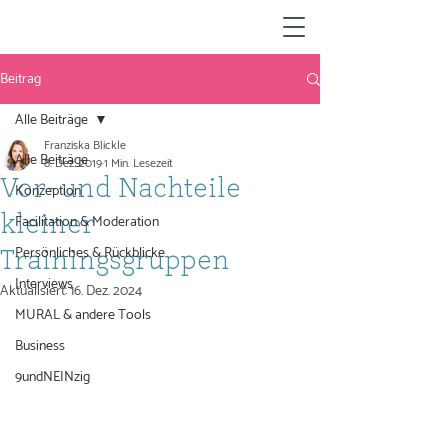
Beitrag
Alle Beiträge
Franziska Blickle
Alle Beiträge
8. Dez. 2019
1 Min. Lesezeit
Vor- und Nachteile
Konzeption
Facilitation & Moderation
kleiner
Persönliches & Rückblicke
Trainingsgruppen
Interviews
Aktualisiert:
16. Dez. 2024
MURAL & andere Tools
Business
9undNEINzig