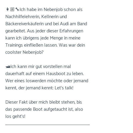
⠀⠀⠀⠀⠀⠀⠀⠀⠀
👩🏼‍🔧Ich habe im Nebenjob schon als 
Nachhilfelehrerin, Kellnerin und 
Bäckereiverkäuferin und bei Audi am Band 
gearbeitet. Aus jeder dieser Erfahrungen 
kann ich übrigens jede Menge in meine 
Trainings einfließen lassen. Was war dein 
coolster Nebenjob?⠀⠀⠀⠀⠀⠀⠀⠀⠀
⠀⠀⠀⠀⠀⠀⠀⠀⠀
🛥Ich kann mir gut vorstellen mal 
dauerhaft auf einem Hausboot zu leben. 
Wer eines loswerden möchte oder jemand 
kennt, der jemand kennt: Let's talk! 
⠀⠀⠀⠀⠀⠀⠀⠀⠀
Dieser Fakt über mich bleibt stehen, bis 
das passende Boot aufgetaucht ist, also 
los geht’s!⠀