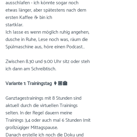
ausschlafen - ich könnte sogar noch 
etwas länger, aber spätestens nach dem 
ersten Kaffee ☕️ bin ich 
startklar.⠀⠀⠀⠀⠀⠀⠀⠀⠀⠀⠀⠀⠀⠀⠀
Ich lasse es wenn möglich ruhig angehen, 
dusche in Ruhe, Lese noch was, räum die 
Spülmaschine aus, höre einen Podcast…
⠀⠀⠀⠀⠀⠀⠀⠀⠀
Zwischen 8.30 und 9.00 Uhr sitz oder steh 
ich dann am Schreibtisch.⠀⠀⠀⠀⠀⠀⠀⠀⠀
⠀⠀⠀⠀⠀⠀⠀⠀⠀
Variante 1: Trainingstag 👩🏼‍🏫
⠀
⠀⠀⠀⠀⠀⠀⠀⠀
Ganztagestrainings mit 8 Stunden sind 
aktuell durch die virtuellen Trainings 
selten. In der Regel dauern meine 
Trainings 3,4 oder auch mal 6 Stunden (mit 
großzügiger Mittagspause. ⠀⠀⠀⠀⠀⠀⠀⠀⠀
Danach erstelle ich noch die Doku und 