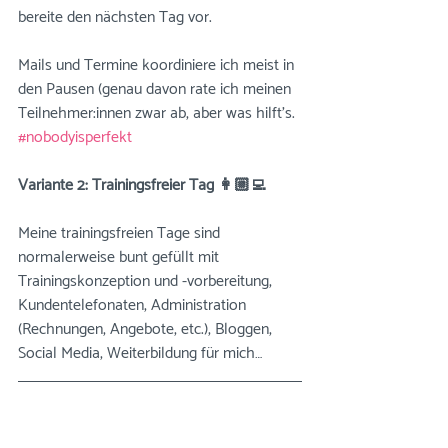
bereite den nächsten Tag vor. 
⠀⠀⠀⠀⠀⠀⠀⠀⠀
Mails und Termine koordiniere ich meist in 
den Pausen (genau davon rate ich meinen 
Teilnehmer:innen zwar ab, aber was hilft’s. 
#nobodyisperfekt
⠀⠀⠀⠀⠀⠀⠀⠀⠀
⠀⠀⠀⠀⠀⠀⠀⠀⠀
Variante 2: Trainingsfreier Tag 👩🏼‍💻
⠀
⠀⠀⠀⠀⠀⠀⠀⠀
Meine trainingsfreien Tage sind 
normalerweise bunt gefüllt mit 
Trainingskonzeption und -vorbereitung, 
Kundentelefonaten, Administration 
(Rechnungen, Angebote, etc.), Bloggen, 
Social Media, Weiterbildung für mich…