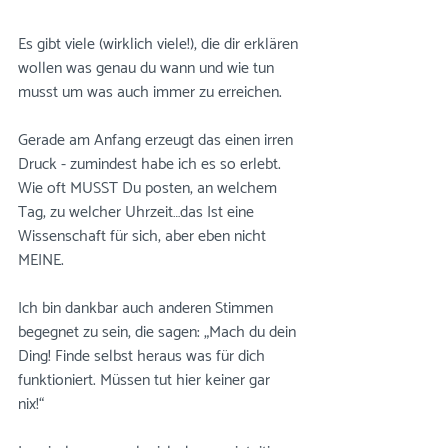
⠀⠀⠀⠀⠀⠀⠀⠀⠀
Es gibt viele (wirklich viele!), die dir erklären 
wollen was genau du wann und wie tun 
musst um was auch immer zu erreichen. 
⠀⠀⠀⠀⠀⠀⠀⠀⠀⠀⠀⠀⠀⠀⠀
Gerade am Anfang erzeugt das einen irren 
Druck - zumindest habe ich es so erlebt. 
Wie oft MUSST Du posten, an welchem 
Tag, zu welcher Uhrzeit…das Ist eine 
Wissenschaft für sich, aber eben nicht 
MEINE.⠀⠀⠀⠀⠀⠀⠀⠀⠀
⠀⠀⠀⠀⠀⠀⠀⠀⠀
Ich bin dankbar auch anderen Stimmen 
begegnet zu sein, die sagen: „Mach du dein 
Ding! Finde selbst heraus was für dich 
funktioniert. Müssen tut hier keiner gar 
nix!“⠀⠀⠀⠀⠀⠀⠀⠀⠀
⠀⠀⠀⠀⠀⠀⠀⠀⠀