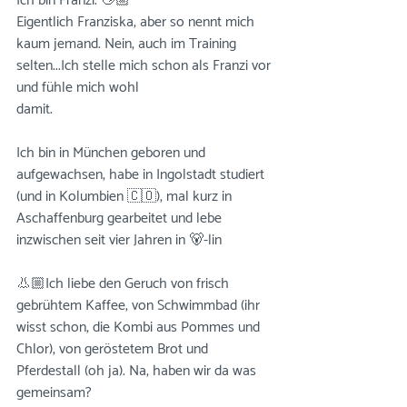
Ich bin Franzi. 👋🏼⠀⠀⠀⠀⠀⠀⠀⠀⠀
Eigentlich Franziska, aber so nennt mich 
kaum jemand. Nein, auch im Training 
selten...Ich stelle mich schon als Franzi vor 
und fühle mich wohl 
damit.⠀⠀⠀⠀⠀⠀⠀⠀⠀
⠀⠀⠀⠀⠀⠀⠀⠀⠀
Ich bin in München geboren und 
aufgewachsen, habe in Ingolstadt studiert 
(und in Kolumbien 🇨🇴), mal kurz in 
Aschaffenburg gearbeitet und lebe 
inzwischen seit vier Jahren in 🐻-lin 
⠀⠀⠀⠀⠀⠀⠀⠀⠀
👃🏼Ich liebe den Geruch von frisch 
gebrühtem Kaffee, von Schwimmbad (ihr 
wisst schon, die Kombi aus Pommes und 
Chlor), von geröstetem Brot und 
Pferdestall (oh ja). Na, haben wir da was 
gemeinsam?⠀⠀⠀⠀⠀⠀⠀⠀⠀