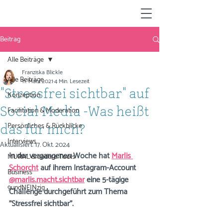
Beitrag
Alle Beiträge
Franziska Blickle
Alle Beiträge
11. März 2021
4 Min. Lesezeit
"Stressfrei sichtbar" auf
Konzeption
Facilitation & Moderation
Social Media -Was heißt
Persönliches & Rückblicke
das für mich?
Interviews
Aktualisiert:
17. Okt. 2024
In der vergangenen Woche hat 
Marlis 
MURAL & andere Tools
Schorcht
 auf ihrem Instagram-Account 
Business
@marlis.macht.sichtbar
 eine 5-tägige 
9undNEINzig
Challenge durchgeführt zum Thema 
"Stressfrei sichtbar".