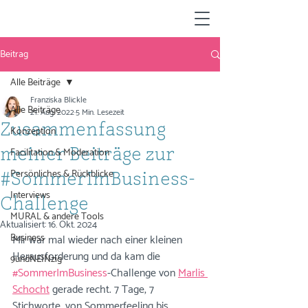
Beitrag
Alle Beiträge
Franziska Blickle
Alle Beiträge
21. Aug. 2022
5 Min. Lesezeit
Zusammenfassung
Konzeption
Facilitation & Moderation
meiner Beiträge zur
Persönliches & Rückblicke
#SommerImBusiness-
Interviews
Challenge
MURAL & andere Tools
Aktualisiert:
16. Okt. 2024
Business
Mir war mal wieder nach einer kleinen 
Herausforderung und da kam die 
9undNEINzig
#SommerImBusiness
-Challenge von 
Marlis 
Schocht
 gerade recht. 7 Tage, 7 
Stichworte, von Sommerfeeling bis 