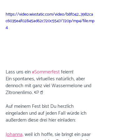
https://video.wixstatic.com/video/b8f042_3982ca
c6035e4f02845ad62c720c5547/720p/mp4/file.mp
4
Lass uns ein 
#Sommerfest
 feiern! 
Ein spontanes, virtuelles natürlich, aber 
dennoch mit ganz viel Wassermelone und 
Zitronenlimo. 🍉🥤
Auf meinem Fest bist Du herzlich 
eingeladen und auf jeden Fall würde ich 
außerdem diese drei hier einladen:
Johanna,
 weil ich hoffe, sie bringt ein paar 