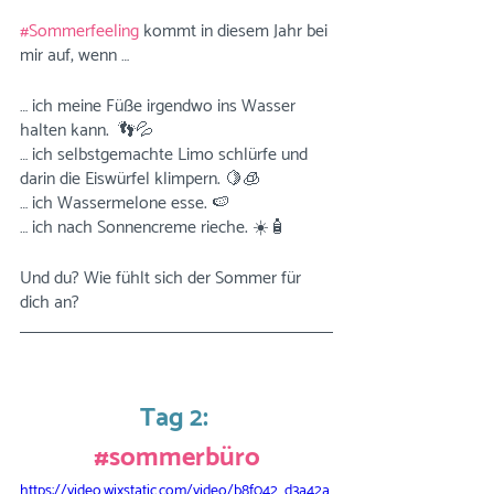
#Sommerfeeling
 kommt in diesem Jahr bei 
mir auf, wenn …
… ich meine Füße irgendwo ins Wasser 
halten kann.  👣💦
… ich selbstgemachte Limo schlürfe und 
darin die Eiswürfel klimpern. 🍋🧊
… ich Wassermelone esse. 🍉
… ich nach Sonnencreme rieche. ☀️🧴
Und du? Wie fühlt sich der Sommer für 
dich an?
Tag 2: 
#sommerbüro
https://video.wixstatic.com/video/b8f042_d3a42a