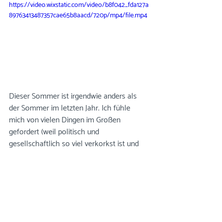
https://video.wixstatic.com/video/b8f042_fda127a
89763413487357cae65b8aacd/720p/mp4/file.mp4
Dieser Sommer ist irgendwie anders als 
der Sommer im letzten Jahr. Ich fühle 
mich von vielen Dingen im Großen 
gefordert (weil politisch und 
gesellschaftlich so viel verkorkst ist und 
ich jeden Tag neu überlege welche Krise 
mir grade die meisten Sorgen macht) und 
kann jeden Tag im kleinen so sehr 
genießen (Symbolvideo: Ich übe mit den 
Füßen Knoten machen im Barfußpfad). 
🦶🏼