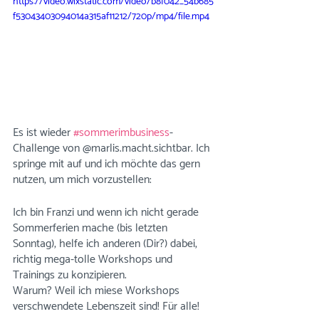
https://video.wixstatic.com/video/b8f042_54b685
f53043403094014a315af11212/720p/mp4/file.mp4
Es ist wieder 
#sommerimbusiness
-
Challenge von @marlis.macht.sichtbar. Ich 
springe mit auf und ich möchte das gern 
nutzen, um mich vorzustellen:
Ich bin Franzi und wenn ich nicht gerade 
Sommerferien mache (bis letzten 
Sonntag), helfe ich anderen (Dir?) dabei, 
richtig mega-tolle Workshops und 
Trainings zu konzipieren.
Warum? Weil ich miese Workshops 
verschwendete Lebenszeit sind! Für alle! 