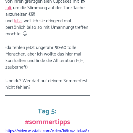
von ihren grenzgenialen Cupcakes mit 🧁
Juli,
 um die Stimmung auf der Tanzfläche 
anzuheizen 💃🏼
und 
Julia
, weil ich sie dringend mal 
persönlich (also so mit Umarmung) treffen 
möchte. 🤗
(da fehlen jetzt ungefähr 50-60 tolle 
Menschen, aber ich wollte das hier mal 
kurzhalten und finde die Alliteration J+J+J 
zauberhaft)
Und du? Wer darf auf deinem Sommerfest 
nicht fehlen?
Tag 5:
#sommertipps
https://video.wixstatic.com/video/b8f042_bd0a87