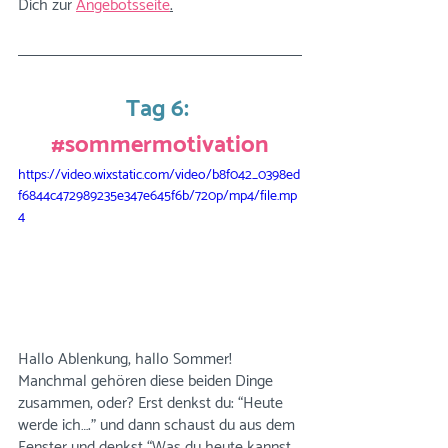
Dich zur 
Angebotsseite
.
Tag 6:
#sommermotivation
https://video.wixstatic.com/video/b8f042_0398ed
f6844c472989235e347e645f6b/720p/mp4/file.mp
4
Hallo Ablenkung, hallo Sommer! 
Manchmal gehören diese beiden Dinge 
zusammen, oder? Erst denkst du: “Heute 
werde ich….” und dann schaust du aus dem 
Fenster und denkst “Was du heute kannst 