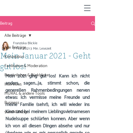
Beitrag
Alle Beiträge
Franziska Blickle
Alle Beiträge
7. Feb. 2021
3 Min. Lesezeit
Mein Januar 2021 - Geht
Konzeption
Facilitation & Moderation
gut los!
Persönliches & Rückblicke
Mein 2021 ging gut los! Kann ich nicht 
anders sagen...ja, stimmt schon, die 
Interviews
generellen Rahmenbedingungen nerven 
MURAL & andere Tools
etwas: Ich vermisse meine Freunde und 
Business
meine Familie (sehr!), ich will wieder ins 
Kino und bei meinem Lieblingsvietnamesen 
9undNEINzig
Nudelsuppe schlürfen können. Aber wenn 
ich von all diesen Dingen absehe und nur 