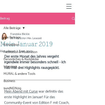
Beitrag
Alle Beiträge
Franziska Blickle
Alle Beiträge
26. Feb. 2019
1 Min. Lesezeit
Mein Januar 2019
Konzeption
Aktualisiert:
7. Sept. 2021
Facilitation & Moderation
Der erste Monat des Jahres vergeht 
Persönliches & Rückblicke
irgendwie immer besonders schnell - ich 
Interviews
hab mal drei Highlights rausgepickt.
MURAL & andere Tools
Business
9undNEINzig
Mein Abend mit Curse
 war definitiv das 
erste Highlight im Januar! Für das 
Community-Event von Edition F mit Coach, 