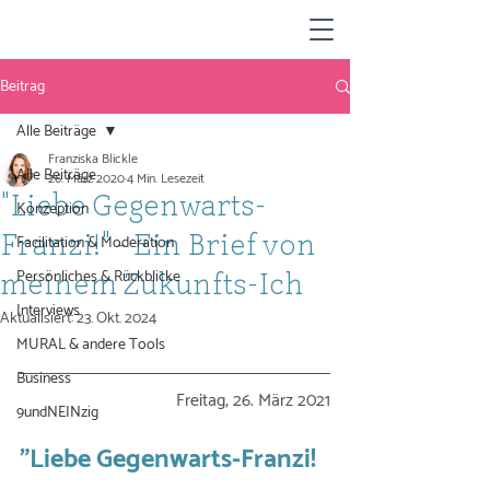
Beitrag
Alle Beiträge
Franziska Blickle
Alle Beiträge
26. März 2020
4 Min. Lesezeit
"Liebe Gegenwarts-
Konzeption
Facilitation & Moderation
Franzi!" - Ein Brief von
Persönliches & Rückblicke
meinem Zukunfts-Ich
Interviews
Aktualisiert:
23. Okt. 2024
MURAL & andere Tools
Business
Freitag, 26. März 2021
9undNEINzig
"Liebe Gegenwarts-Franzi!