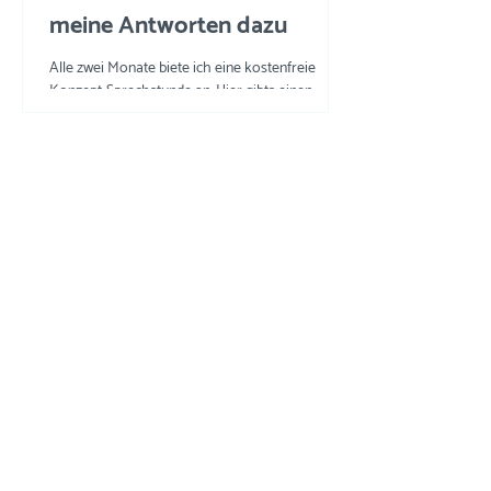
meine Antworten dazu
Alle zwei Monate biete ich eine kostenfreie
Konzept-Sprechstunde an. Hier gibts einen
Einblick in die Fragen und meine Tipps und
Tricks.