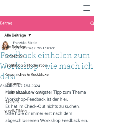
Beitrag
Alle Beiträge
Franziska Blickle
Alle Beiträge
25. März 2024
2 Min. Lesezeit
Feedback einholen zum
Konzeption
Facilitation & Moderation
Workshop - wie mach ich
Persönliches & Rückblicke
das?
Interviews
Aktualisiert:
7. Okt. 2024
Mein absolut wichtigster Tipp zum Thema 
MURAL & andere Tools
Workshop-Feedback ist der hier: 
Business
Es hat im Check-Out nichts zu suchen, 
9undNEINzig
bitte hole dir immer erst nach dem 
abgeschlossenen Workshop Feedback ein. 