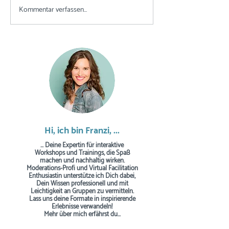
Kommentar verfassen...
Was ist Concept
Das werde ich o
Sparring?
gefragt...
Hi, ich bin Franzi, ...
... Deine Expertin für interaktive
Workshops und Trainings, die Spaß
machen und nachhaltig wirken.
Moderations-Profi und Virtual Facilitation
Enthusiastin unterstütze ich Dich dabei,
Dein Wissen professionell und mit
Leichtigkeit an Gruppen zu vermitteln.
Lass uns deine Formate in inspirierende
Erlebnisse verwandeln!
Mehr über mich erfährst du...