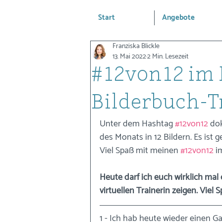
Start
Angebote
Franziska Blickle
13. Mai 2022
2 Min. Lesezeit
#12von12 im 
Bilderbuch-T
Unter dem Hashtag 
#12von12
 do
des Monats in 12 Bildern. Es ist 
Viel Spaß mit meinen 
#12von12
 i
Heute darf ich euch wirklich mal
virtuellen Trainerin zeigen. Viel S
1 - Ich hab heute wieder einen 