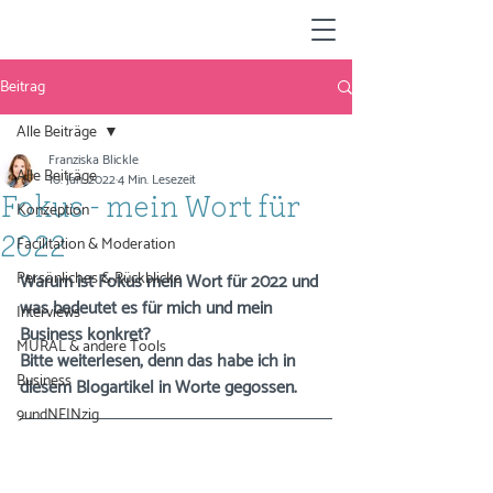
Beitrag
Alle Beiträge
Franziska Blickle
Alle Beiträge
10. Jan. 2022
4 Min. Lesezeit
Fokus - mein Wort für
Konzeption
Facilitation & Moderation
2022
Persönliches & Rückblicke
Warum ist Fokus mein Wort für 2022 und 
was bedeutet es für mich und mein 
Interviews
Business konkret?
MURAL & andere Tools
Bitte weiterlesen, denn das habe ich in 
Business
diesem Blogartikel in Worte gegossen.
9undNEINzig