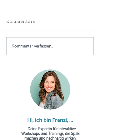
Kommentare
Kommentar verfassen...
Mein Motto für 2021:
"Very entert(r)a
"Könnte auch nach
was mein Claim
vorne losgehen!"
mich bedeutet
Hi, ich bin Franzi, ...
... Deine Expertin für interaktive
Workshops und Trainings, die Spaß
machen und nachhaltig wirken.