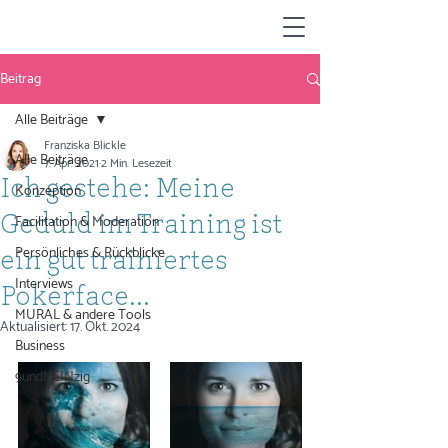
Beitrag
Alle Beiträge
Franziska Blickle
Alle Beiträge
7. Apr. 2021
2 Min. Lesezeit
Ich gestehe: Meine
Konzeption
Facilitation & Moderation
Geduld im Training ist
Persönliches & Rückblicke
ein gut trainiertes
Interviews
Pokerface...
MURAL & andere Tools
Aktualisiert:
17. Okt. 2024
Business
9undNEINzig