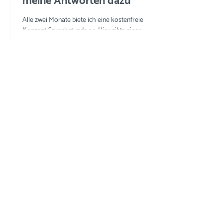
meine Antworten dazu
Alle zwei Monate biete ich eine kostenfreie
Konzept-Sprechstunde an. Hier gibts einen
Einblick in die Fragen und meine Tipps und
Tricks.