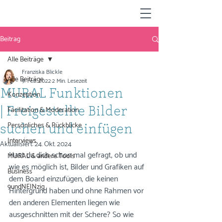
Beitrag
Alle Beiträge
Franziska Blickle
Alle Beiträge
9. Feb. 2022
2 Min. Lesezeit
MURAL Funktionen
Konzeption
Facilitation & Moderation
| Freigestellte Bilder
Persönliches & Rückblicke
suchen und einfügen
Interviews
Aktualisiert:
24. Okt. 2024
Hast du dich schon mal gefragt, ob und 
MURAL & andere Tools
wie es möglich ist, Bilder und Grafiken auf 
Business
dem Board einzufügen, die keinen 
9undNEINzig
Hintergrund haben und ohne Rahmen vor 
den anderen Elementen liegen wie 
ausgeschnitten mit der Schere? So wie 