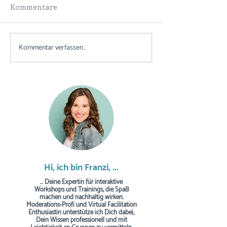
Kommentare
Kommentar verfassen...
MURAL Funktionen |
MURAL Funktio
Bilder & GIFs aus der
Die Content Li
Datenbank einfügen
Hi, ich bin Franzi, ...
... Deine Expertin für interaktive
Workshops und Trainings, die Spaß
machen und nachhaltig wirken.
Moderations-Profi und Virtual Facilitation
Enthusiastin unterstütze ich Dich dabei,
Dein Wissen professionell und mit