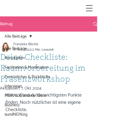
Beitrag
Alle Beiträge
Franziska Blickle
Alle Beiträge
6. Nov. 2023
2 Min. Lesezeit
Deine Checkliste:
Konzeption
Facilitation & Moderation
Raumvorbereitung im
Persönliches & Rückblicke
Präsenzworkshop
Interviews
Aktualisiert:
7. Okt. 2024
Hier solltest du die wichtigsten Punkte 
MURAL & andere Tools
finden. Noch nützlicher ist eine eigene 
Business
Checkliste. 
9undNEINzig