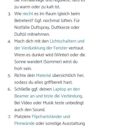
die Klimaanlage und reguliere, falls es 
zu warm oder zu kalt ist.
Wie
 riecht
 es im Raum (gleich beim 
Betreten)? Ggf. nochmal lüften. Für 
Notfälle Duftspray, Duftkerze oder 
Duftöl mitnehmen.
Mach dich mit den 
Lichtschaltern und 
der Verdunklung der Fenster
 vertraut. 
Wenn es dunkel wird (Winter) oder die 
Sonne wandert (Sommer) wirst du 
froh sein.
Richte dein 
Material
 übersichtlich her, 
sodass du alles griffbereit hast.
Schließe ggf. deinen 
Laptop an den 
Beamer an und teste die Verbindung
. 
Bei Video oder Musik teste unbedingt 
auch den Sound.
Platziere 
Flipchartständer und 
Pinnwände
 oder sonstige Ausstattung 